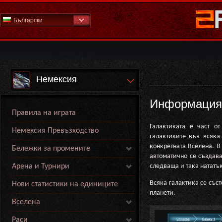
Български
Немексия
Информация
Правила на играта
Галактиката е част о
Немексия Превъзходство
галактиките във всяка
конкретната Вселена. В
Бележки за промените
автоматично се създава
следваща и така нататъ
Арена и Турнири
Всяка галактика се със
Нови статистики на единиците
планети.
Вселена
Раси