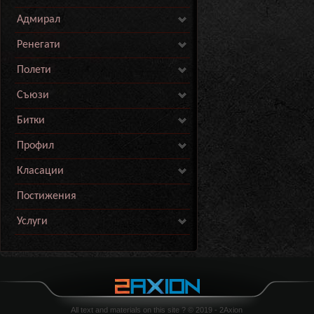
Адмирал
Ренегати
Полети
Съюзи
Битки
Профил
Класации
Постижения
Услуги
All text and materials on this site ? © 2019 - 2Axion