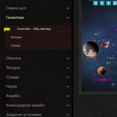
Главна цел
Галактика
Галактика - Общ преглед
Легенда
Слънца
Планета
Ресурси
Сгради
Науки
Кораби
Командирски кораби
Защитни установки