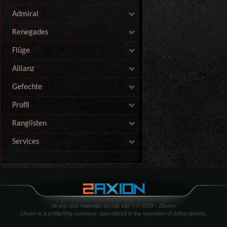
Admiral
Renegades
Flüge
Allianz
Gefechte
Profil
Ranglisten
Services
All text and materials on this site ? © 2019 - 2Axion
2Axion is a publishing company, specialized in the operation of online games.